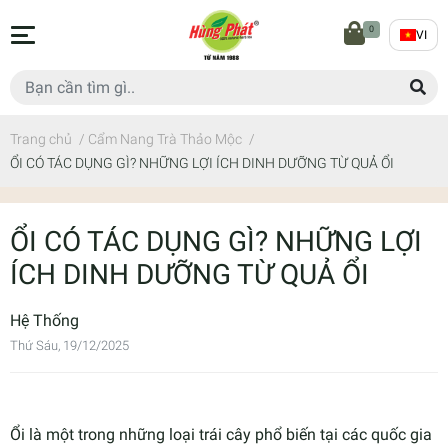
0
VI
Trang chủ
/
Cẩm Nang Trà Thảo Mộc
/
ỔI CÓ TÁC DỤNG GÌ? NHỮNG LỢI ÍCH DINH DƯỠNG TỪ QUẢ ỔI
ỔI CÓ TÁC DỤNG GÌ? NHỮNG LỢI
ÍCH DINH DƯỠNG TỪ QUẢ ỔI
Hệ Thống
Thứ Sáu, 19/12/2025
Ổi là một trong những loại trái cây phổ biến tại các quốc gia