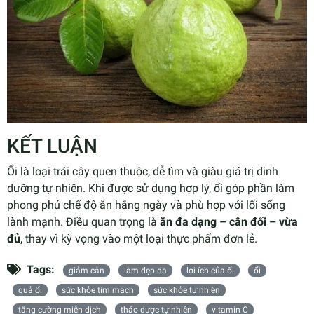
KẾT LUẬN
Ổi là loại trái cây quen thuộc, dễ tìm và giàu giá trị dinh
dưỡng tự nhiên. Khi được sử dụng hợp lý, ổi góp phần làm
phong phú chế độ ăn hằng ngày và phù hợp với lối sống
lành mạnh. Điều quan trọng là
ăn đa dạng – cân đối – vừa
đủ
, thay vì kỳ vọng vào một loại thực phẩm đơn lẻ.
Tags:
giảm cân
làm đẹp da
lợi ích của ổi
ổi
quả ổi
sức khỏe tim mạch
sức khỏe tự nhiên
tăng cường miễn dịch
thảo dược tự nhiên
vitamin C