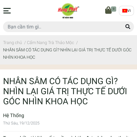
0
VI
Trang chủ
/
Cẩm Nang Trà Thảo Mộc
/
NHÂN SÂM CÓ TÁC DỤNG GÌ? NHÌN LẠI GIÁ TRỊ THỰC TẾ DƯỚI GÓC
NHÌN KHOA HỌC
NHÂN SÂM CÓ TÁC DỤNG GÌ?
NHÌN LẠI GIÁ TRỊ THỰC TẾ DƯỚI
GÓC NHÌN KHOA HỌC
Hệ Thống
Thứ Sáu, 19/12/2025