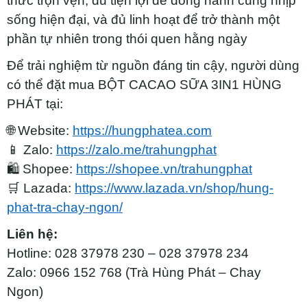
thức trọn vẹn, đủ tiện lợi để đồng hành cùng nhịp
sống hiện đại, và đủ linh hoạt để trở thành một
phần tự nhiên trong thói quen hằng ngày
Để trải nghiệm từ nguồn đáng tin cậy, người dùng
có thể đặt mua BỘT CACAO SỮA 3IN1 HÙNG
PHÁT tại:
🌐 Website:
https://hungphatea.com
📱 Zalo:
https://zalo.me/trahungphat
🛍 Shopee:
https://shopee.vn/trahungphat
🛒 Lazada:
https://www.lazada.vn/shop/hung-
phat-tra-chay-ngon/
Liên hệ:
Hotline: 028 37978 230 – 028 37978 234
Zalo: 0966 152 768 (Trà Hùng Phát – Chay
Ngon)