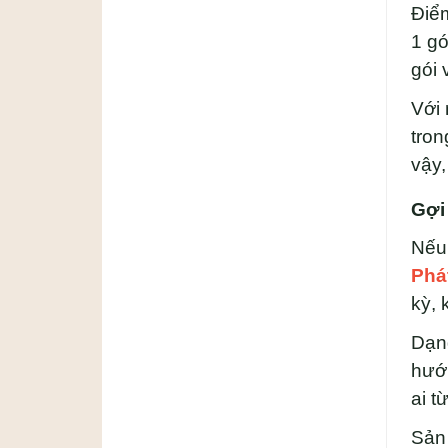
Điể
1 gó
gói 
Với 
tron
vậy,
Gợi
Nếu 
Phá
kỳ, 
Dạng
hướn
ai t
Sản