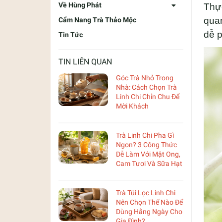
Về Hùng Phát
Thực
quan
Cẩm Nang Trà Thảo Mộc
dễ p
Tin Tức
TIN LIÊN QUAN
Góc Trà Nhỏ Trong
Nhà: Cách Chọn Trà
Linh Chi Chỉn Chu Để
Mời Khách
Trà Linh Chi Pha Gì
Ngon? 3 Công Thức
Dễ Làm Với Mật Ong,
Cam Tươi Và Sữa Hạt
Trà Túi Lọc Linh Chi
Nên Chọn Thế Nào Để
Dùng Hằng Ngày Cho
Gia Đình?