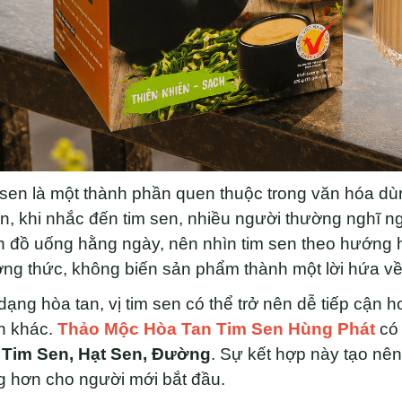
sen là một thành phần quen thuộc trong văn hóa dù
n, khi nhắc đến tim sen, nhiều người thường nghĩ n
 đồ uống hằng ngày, nên nhìn tim sen theo hướng h
ng thức, không biến sản phẩm thành một lời hứa v
dạng hòa tan, vị tim sen có thể trở nên dễ tiếp cận
n khác.
Thảo Mộc Hòa Tan Tim Sen Hùng Phát
có 
, Tim Sen, Hạt Sen, Đường
. Sự kết hợp này tạo nê
g hơn cho người mới bắt đầu.