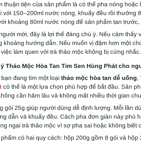
m thuận tiện của sản phẩm là có thể pha nóng hoặc
i với 150–200ml nước nóng, khuấy đều rồi thưởng 
với khoảng 80ml nước nóng để sản phẩm tan trước,
người mới, đây là lợi thế đáng chú ý. Nếu cảm thấy v
g khoảng hướng dẫn. Nếu muốn vị đậm hơn một chút
 việc làm quen với trà thảo mộc không bị cứng nhắc.
 ý Thảo Mộc Hòa Tan Tim Sen Hùng Phát cho ng
bạn đang tìm một loại
thảo mộc hòa tan dễ uống
,
t
có thể là một lựa chọn phù hợp để bắt đầu. Sản p
không cần hãm lâu và không mất nhiều thời gian chu
 gói 25g giúp người dùng dễ định lượng. Mỗi lần d
g dẫn và khuấy đều. Cách pha đơn giản này phù hợ
ừng ngại trà thảo mộc vì sợ pha sai hoặc không biết
 phẩm có hai quy cách: hộp 200g gồm 8 gói và hộp 