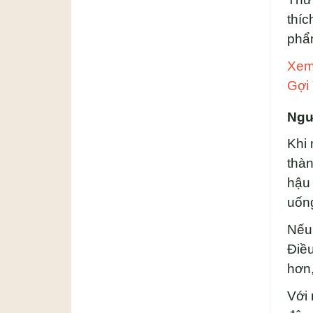
thíc
phẩm
Xem
Gợi
Ngư
Khi 
thàn
hậu 
uốn
Nếu 
Điều
hơn,
Với 