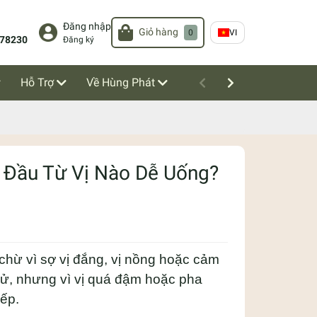
Đăng nhập
Giỏ hàng
0
VI
78230
Đăng ký
Hỗ Trợ
Về Hùng Phát
 Đầu Từ Vị Nào Dễ Uống?
chừ vì sợ vị đắng, vị nồng hoặc cảm
hử, nhưng vì vị quá đậm hoặc pha
ếp.