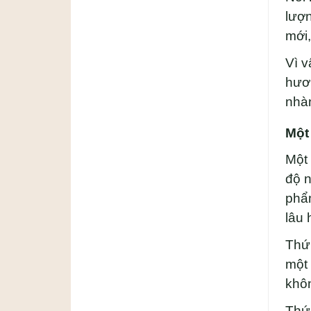
lượn
mới,
Vì v
hươn
nhàn
Một
Một 
độ n
phẩ
lâu 
Thứ 
một 
khôn
Thứ 