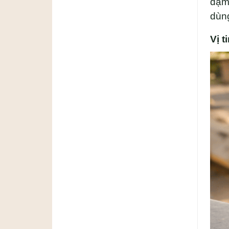
đậm.
dùng
Vị 