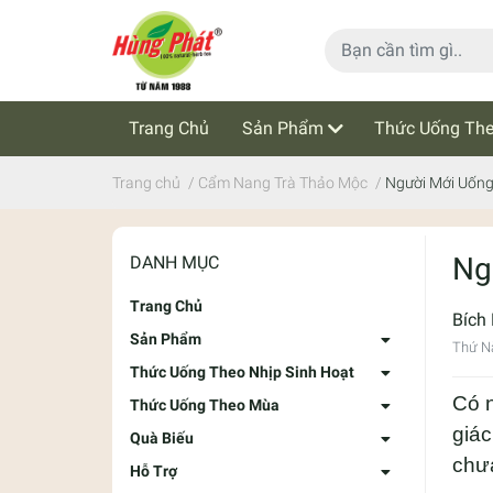
Trang Chủ
Sản Phẩm
Thức Uống The
Cẩm Nang Trà Thảo Mộc
Tin Tức
Trang chủ
/
Cẩm Nang Trà Thảo Mộc
/
Người Mới Uống
Ng
DANH MỤC
Trang Chủ
Bích
Sản Phẩm
Thứ N
Thức Uống Theo Nhịp Sinh Hoạt
Có n
Thức Uống Theo Mùa
giác
Quà Biếu
chư
Hỗ Trợ