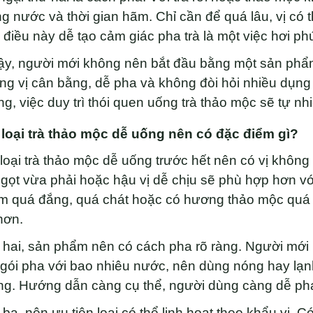
g nước và thời gian hãm. Chỉ cần để quá lâu, vị c
 điều này dễ tạo cảm giác pha trà là một việc hơi ph
ậy, người mới không nên bắt đầu bằng một sản phẩm
g vị cân bằng, dễ pha và không đòi hỏi nhiều dụng c
g, việc duy trì thói quen uống trà thảo mộc sẽ tự nh
 loại trà thảo mộc dễ uống nên có đặc điểm gì?
loại trà thảo mộc dễ uống trước hết nên có vị không
gọt vừa phải hoặc hậu vị dễ chịu sẽ phù hợp hơn v
m quá đắng, quá chát hoặc có hương thảo mộc quá 
hơn.
hai, sản phẩm nên có cách pha rõ ràng. Người mới 
gói pha với bao nhiêu nước, nên dùng nóng hay lạn
g. Hướng dẫn càng cụ thể, người dùng càng dễ pha 
ba, nên ưu tiên loại có thể linh hoạt theo khẩu vị. 