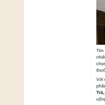
Tim 
nhiê
chọn
thưở
Với 
phầ
Trà
uốn