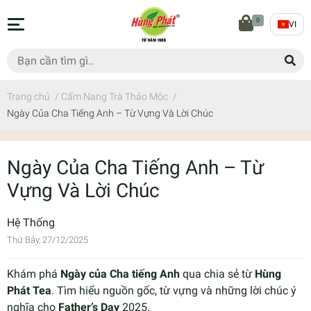
0
VI
Trang chủ
/
Cẩm Nang Trà Thảo Mộc
/
Ngày Của Cha Tiếng Anh – Từ Vựng Và Lời Chúc
Ngày Của Cha Tiếng Anh – Từ
Vựng Và Lời Chúc
Hệ Thống
Thứ Bảy, 27/12/2025
Khám phá
Ngày của Cha tiếng Anh
qua chia sẻ từ
Hùng
Phát Tea
. Tìm hiểu nguồn gốc, từ vựng và những lời chúc ý
nghĩa cho
Father’s Day
2025.