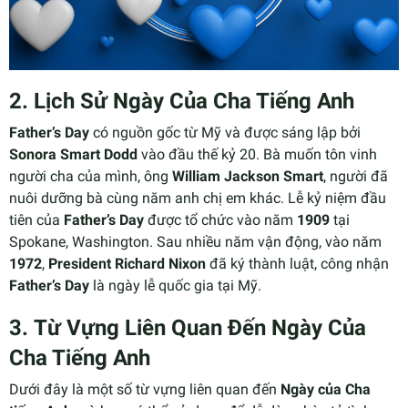
2.
Lịch Sử Ngày Của Cha Tiếng Anh
Father’s Day
có nguồn gốc từ Mỹ và được sáng lập bởi
Sonora Smart Dodd
vào đầu thế kỷ 20. Bà muốn tôn vinh
người cha của mình, ông
William Jackson Smart
, người đã
nuôi dưỡng bà cùng năm anh chị em khác. Lễ kỷ niệm đầu
tiên của
Father’s Day
được tổ chức vào năm
1909
tại
Spokane, Washington. Sau nhiều năm vận động, vào năm
1972
,
President Richard Nixon
đã ký thành luật, công nhận
Father’s Day
là ngày lễ quốc gia tại Mỹ.
3.
Từ Vựng Liên Quan Đến Ngày Của
Cha Tiếng Anh
Dưới đây là một số từ vựng liên quan đến
Ngày của Cha