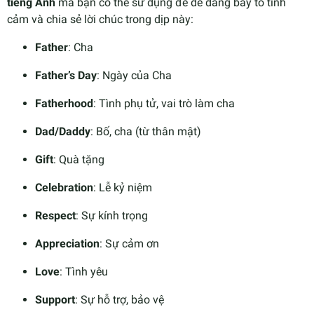
tiếng Anh
mà bạn có thể sử dụng để dễ dàng bày tỏ tình
cảm và chia sẻ lời chúc trong dịp này:
Father
: Cha
Father’s Day
: Ngày của Cha
Fatherhood
: Tình phụ tử, vai trò làm cha
Dad/Daddy
: Bố, cha (từ thân mật)
Gift
: Quà tặng
Celebration
: Lễ kỷ niệm
Respect
: Sự kính trọng
Appreciation
: Sự cảm ơn
Love
: Tình yêu
Support
: Sự hỗ trợ, bảo vệ