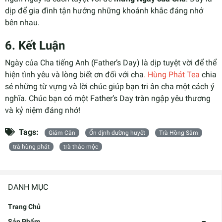
dịp để gia đình tận hưởng những khoảnh khắc đáng nhớ
bên nhau.
6.
Kết Luận
Ngày của Cha tiếng Anh (Father’s Day) là dịp tuyệt vời để thể
hiện tình yêu và lòng biết ơn đối với cha
. Hùng Phát Tea
chia
sẻ những từ vựng và lời chúc giúp bạn tri ân cha một cách ý
nghĩa. Chúc bạn có một Father’s Day tràn ngập yêu thương
và kỷ niệm đáng nhớ!
Tags:
Giảm Cân
Ổn định đường huyết
Trà Hồng Sâm
trà hùng phát
trà thảo mộc
DANH MỤC
Trang Chủ
Sản Phẩm