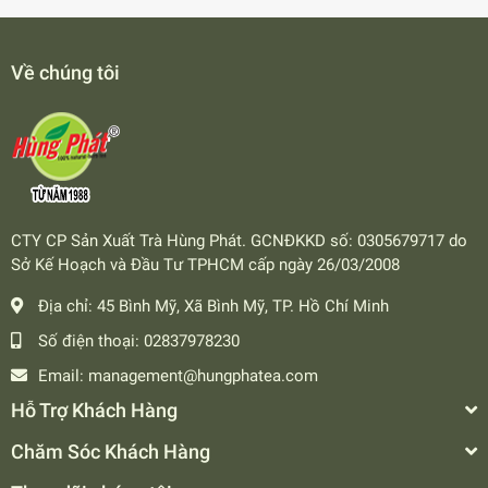
Về chúng tôi
CTY CP Sản Xuất Trà Hùng Phát. GCNĐKKD số: 0305679717 do
Sở Kế Hoạch và Đầu Tư TPHCM cấp ngày 26/03/2008
Địa chỉ:
45 Bình Mỹ, Xã Bình Mỹ, TP. Hồ Chí Minh
Số điện thoại:
02837978230
Email:
management@hungphatea.com
Hỗ Trợ Khách Hàng
Chăm Sóc Khách Hàng