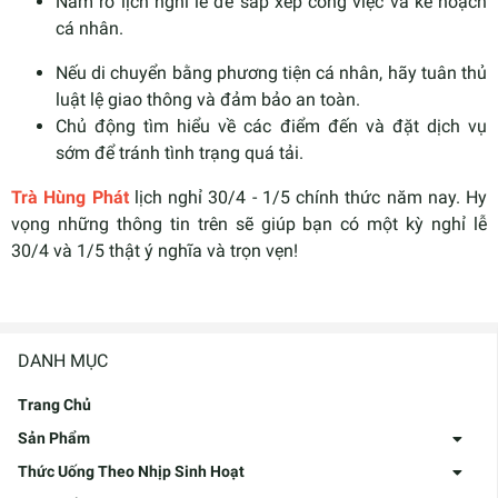
Nắm rõ lịch nghỉ lễ để sắp xếp công việc và kế hoạch
cá nhân.
Nếu di chuyển bằng phương tiện cá nhân, hãy tuân thủ
luật lệ giao thông và đảm bảo an toàn.
Chủ động tìm hiểu về các điểm đến và đặt dịch vụ
sớm để tránh tình trạng quá tải.
Trà Hùng Phát
lịch nghỉ 30/4 - 1/5 chính thức năm nay. Hy
vọng những thông tin trên sẽ giúp bạn có một kỳ nghỉ lễ
30/4 và 1/5 thật ý nghĩa và trọn vẹn!
DANH MỤC
Trang Chủ
Sản Phẩm
Thức Uống Theo Nhịp Sinh Hoạt