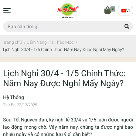
0
VI
Trang chủ
/
Cẩm Nang Trà Thảo Mộc
/
Lịch Nghỉ 30/4 - 1/5 Chính Thức: Năm Nay Được Nghỉ Mấy Ngày?
Lịch Nghỉ 30/4 - 1/5 Chính Thức:
Năm Nay Được Nghỉ Mấy Ngày?
Hệ Thống
Thứ Ba, 23/12/2025
Sau Tết Nguyên đán, kỳ nghỉ lễ 30/4 và 1/5 luôn được người
lao động mong chờ. Vậy năm nay, chúng ta được nghỉ bao
nhiêu ngày và có những lưu ý gì cần biết?