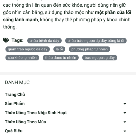
các thông tin liên quan đến sức khỏe, người dùng nên giữ
góc nhìn cân bằng, sử dụng thảo mộc như
một phần của lối
sống lành mạnh
, không thay thế phương pháp y khoa chính
thống.
Tags:
chữa bệnh dạ dày
chữa trào ngược dạ dày bằng lá ổi
giảm trào ngược dạ dày
lá ổi
phương pháp tự nhiên
sức khỏe tự nhiên
thảo dược tự nhiên
trào ngược dạ dày
DANH MỤC
Trang Chủ
Sản Phẩm
Thức Uống Theo Nhịp Sinh Hoạt
Thức Uống Theo Mùa
Quà Biếu