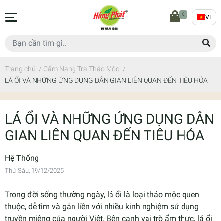
0
VI
Trang chủ
/
Cẩm Nang Trà Thảo Mộc
/
LÁ ỔI VÀ NHỮNG ỨNG DỤNG DÂN GIAN LIÊN QUAN ĐẾN TIÊU HÓA
LÁ ỔI VÀ NHỮNG ỨNG DỤNG DÂN
GIAN LIÊN QUAN ĐẾN TIÊU HÓA
Hệ Thống
Thứ Sáu, 19/12/2025
Trong đời sống thường ngày, lá ổi là loại thảo mộc quen
thuộc, dễ tìm và gắn liền với nhiều kinh nghiệm sử dụng
truyền miệng của người Việt. Bên cạnh vai trò ẩm thực, lá ổi