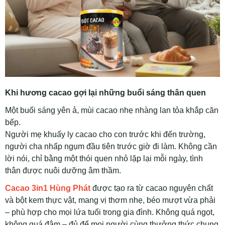
Khi hương cacao gợi lại những buổi sáng thân quen
Một buổi sáng yên ả, mùi cacao nhẹ nhàng lan tỏa khắp căn
bếp.
Người mẹ khuấy ly cacao cho con trước khi đến trường,
người cha nhấp ngụm đầu tiên trước giờ đi làm. Không cần
lời nói, chỉ bằng một thói quen nhỏ lặp lại mỗi ngày, tình
thân được nuôi dưỡng âm thầm.
Cacao 3in1 Hùng Phát
được tạo ra từ cacao nguyên chất
và bột kem thực vật, mang vị thơm nhẹ, béo mượt vừa phải
– phù hợp cho mọi lứa tuổi trong gia đình. Không quá ngọt,
không quá đậm – đủ để mọi người cùng thưởng thức chung