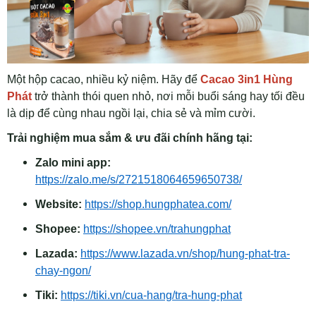
Một hộp cacao, nhiều kỷ niệm. Hãy để
Cacao 3in1 Hùng
Phát
trở thành thói quen nhỏ, nơi mỗi buổi sáng hay tối đều
là dịp để cùng nhau ngồi lại, chia sẻ và mỉm cười.
Trải nghiệm mua sắm & ưu đãi chính hãng tại:
Zalo mini app:
https://zalo.me/s/2721518064659650738/
Website:
https://shop.hungphatea.com/
Shopee:
https://shopee.vn/trahungphat
Lazada:
https://www.lazada.vn/shop/hung-phat-tra-
chay-ngon/
Tiki:
https://tiki.vn/cua-hang/tra-hung-phat