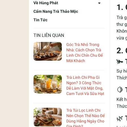
Về Hùng Phát
1.
Cẩm Nang Trà Thảo Mộc
Trà g
Tin Tức
thư g
Không
TIN LIÊN QUAN
vừa g
Góc Trà Nhỏ Trong
2.
Nhà: Cách Chọn Trà
Linh Chi Chỉn Chu Để
🫚
Mời Khách
Sự hò
Trà Linh Chi Pha Gì
Thích
Ngon? 3 Công Thức
Dễ Làm Với Mật Ong,
🍋
Cam Tươi Và Sữa Hạt
Kết h
Thức 
Trà Túi Lọc Linh Chi
Nên Chọn Thế Nào Để
🌿
Dùng Hằng Ngày Cho
Gia Đình?