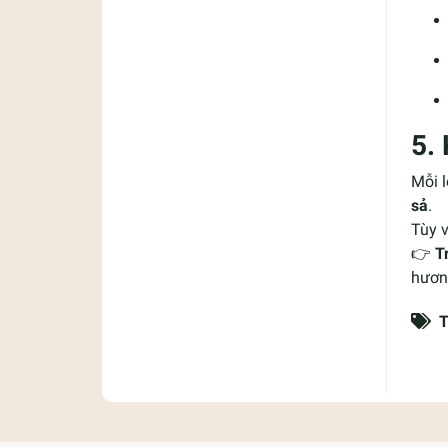
5.
Mỗi l
sả
.
Tùy v
👉
T
hươn
T