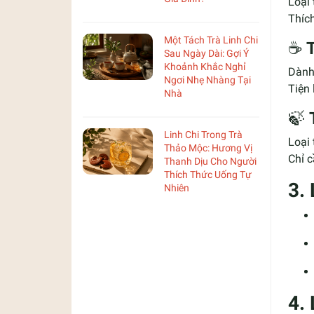
Loại 
Thích
Một Tách Trà Linh Chi
☕
Sau Ngày Dài: Gợi Ý
Khoảnh Khắc Nghỉ
Dành 
Ngơi Nhẹ Nhàng Tại
Tiện 
Nhà
🍃
Linh Chi Trong Trà
Loại 
Thảo Mộc: Hương Vị
Chỉ c
Thanh Dịu Cho Người
Thích Thức Uống Tự
3.
Nhiên
4.