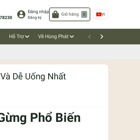
Đăng nhập
Giỏ hàng
0
VI
78230
Đăng ký
Hỗ Trợ
Về Hùng Phát
 Và Dễ Uống Nhất
 Gừng Phổ Biến