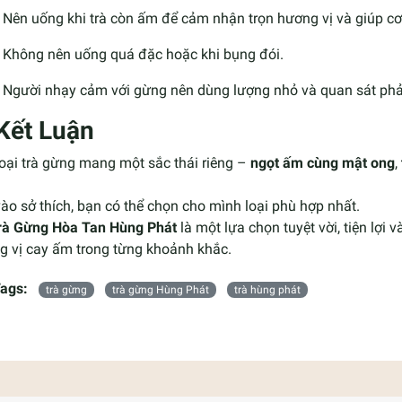
Nên uống khi trà còn ấm để cảm nhận trọn hương vị và giúp cơ 
Không nên uống quá đặc hoặc khi bụng đói.
Người nhạy cảm với gừng nên dùng lượng nhỏ và quan sát phả
 Kết Luận
oại trà gừng mang một sắc thái riêng –
ngọt ấm cùng mật ong
,
ào sở thích, bạn có thể chọn cho mình loại phù hợp nhất.
rà Gừng Hòa Tan Hùng Phát
là một lựa chọn tuyệt vời, tiện lợi
g vị cay ấm trong từng khoảnh khắc.
ags:
trà gừng
trà gừng Hùng Phát
trà hùng phát