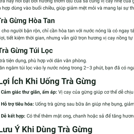
trà này nổi bật bởi hương thơm dịu của sả cùng vị cay nhẹ của 
 hợp dùng vào buổi chiều, giúp giảm mệt mỏi và mang lại sự thư
Trà Gừng Hòa Tan
cho người bận rộn, chỉ cần hòa tan với nước nóng là có ngay t
lợi, tiết kiệm thời gian, nhưng vẫn giữ trọn hương vị cay nồng t
Trà Gừng Túi Lọc
trà tiện dụng, phù hợp với dân văn phòng.
ần ngâm túi lọc vào ly nước nóng trong 2–3 phút, bạn đã có nga
 Lợi Ích Khi Uống Trà Gừng
Cảm giác thư giãn, ấm áp:
Vị cay của gừng giúp cơ thể dễ chịu h
Hỗ trợ tiêu hóa:
Uống trà gừng sau bữa ăn giúp nhẹ bụng, giảm
Dễ kết hợp:
Có thể thêm mật ong, chanh hoặc sả để tăng hương
 Lưu Ý Khi Dùng Trà Gừng