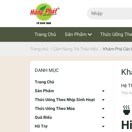
Trang Chủ
Sản Phẩm
Thức Uống The
Cẩm Nang Trà Thảo Mộc
Tin Tức
Trang chủ
/
Cẩm Nang Trà Thảo Mộc
/
Khám Phá Các L
Kh
DANH MỤC
Trang Chủ
Hệ T
Sản Phẩm
Thứ Ha
Thức Uống Theo Nhịp Sinh Hoạt

Thức Uống Theo Mùa
Quà Biếu
H
Hỗ Trợ