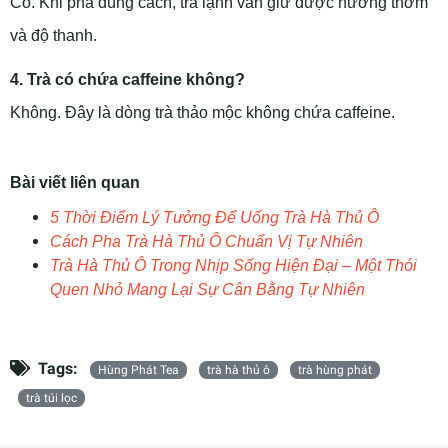
Có. Khi pha đúng cách, trà lạnh vẫn giữ được hương thơm
và độ thanh.
4. Trà có chứa caffeine không?
Không. Đây là dòng trà thảo mộc không chứa caffeine.
Bài viết liên quan
5 Thời Điểm Lý Tưởng Để Uống Trà Hà Thủ Ô
Cách Pha Trà Hà Thủ Ô Chuẩn Vị Tự Nhiên
Trà Hà Thủ Ô Trong Nhịp Sống Hiện Đại – Một Thói
Quen Nhỏ Mang Lại Sự Cân Bằng Tự Nhiên
Tags:
Hùng Phát Tea
trà hà thủ ô
trà hùng phát
trà túi lọc