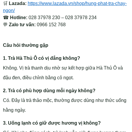
🛒
Lazada:
https://www.lazada.vn/shop/hung-phat-tra-chay-
ngon/
☎
Hotline:
028 37978 230 – 028 37978 234
💬
Zalo tư vấn:
0966 152 768
Câu hỏi thường gặp
1. Trà Hà Thủ Ô có vị đắng không?
Không. Vị trà thanh dịu nhờ sự kết hợp giữa Hà Thủ Ô và
đậu đen, điều chỉnh bằng cỏ ngọt.
2. Trà có phù hợp dùng mỗi ngày không?
Có. Đây là trà thảo mộc, thường được dùng như thức uống
hằng ngày.
3. Uống lạnh có giữ được hương vị không?