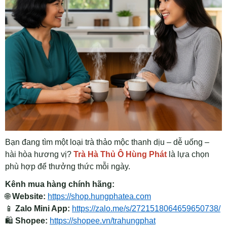
Bạn đang tìm một loại trà thảo mộc thanh dịu – dễ uống –
hài hòa hương vị?
Trà Hà Thủ Ô Hùng Phát
là lựa chọn
phù hợp để thưởng thức mỗi ngày.
Kênh mua hàng chính hãng:
🌐
Website:
https://shop.hungphatea.com
📱
Zalo Mini App:
https://zalo.me/s/2721518064659650738/
🛍
Shopee:
https://shopee.vn/trahungphat