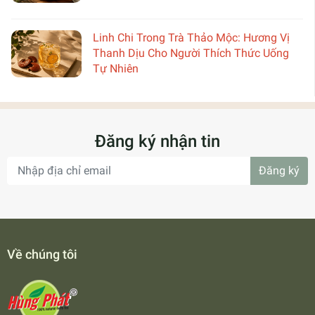
Linh Chi Trong Trà Thảo Mộc: Hương Vị
Thanh Dịu Cho Người Thích Thức Uống
Tự Nhiên
Đăng ký nhận tin
Đăng ký
Về chúng tôi