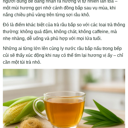
người dùng dễ dàng nhận ra hương vị tự nhiên lan tỏa –
một mùi hương gợi nhớ cánh đồng bắp sau vụ mùa, khi
nắng chiều phủ vàng trên từng sợi râu khô.
Đó là điểm khác biệt của trà râu bắp so với các loại trà thông
thường: không quá đậm, không chát, không caffeine, mà
nhẹ nhàng, dễ uống và phù hợp với mọi lứa tuổi.
Những ai từng lớn lên cùng ly nước râu bắp nấu trong bếp
củi sẽ thấy xúc động khi nay có thể tìm lại hương vị ấy – chỉ
cần một túi trà nhỏ.