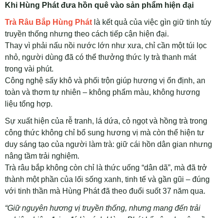
Khi Hùng Phát đưa hồn quê vào sản phẩm hiện đại
Trà Râu Bắp Hùng Phát
là kết quả của việc gìn giữ tinh túy
truyền thống nhưng theo cách tiếp cận hiện đại.
Thay vì phải nấu nồi nước lớn như xưa, chỉ cần một túi lọc
nhỏ, người dùng đã có thể thưởng thức ly trà thanh mát
trong vài phút.
Công nghệ sấy khô và phối trộn giúp hương vị ổn định, an
toàn và thơm tự nhiên – không phẩm màu, không hương
liệu tổng hợp.
Sự xuất hiện của rễ tranh, lá dứa, cỏ ngọt và hồng trà trong
công thức không chỉ bổ sung hương vị mà còn thể hiện tư
duy sáng tạo của người làm trà: giữ cái hồn dân gian nhưng
nâng tầm trải nghiệm.
Trà râu bắp không còn chỉ là thức uống “dân dã”, mà đã trở
thành một phần của lối sống xanh, tinh tế và gần gũi – đúng
với tinh thần mà Hùng Phát đã theo đuổi suốt 37 năm qua.
“Giữ nguyên hương vị truyền thống, nhưng mang đến trải