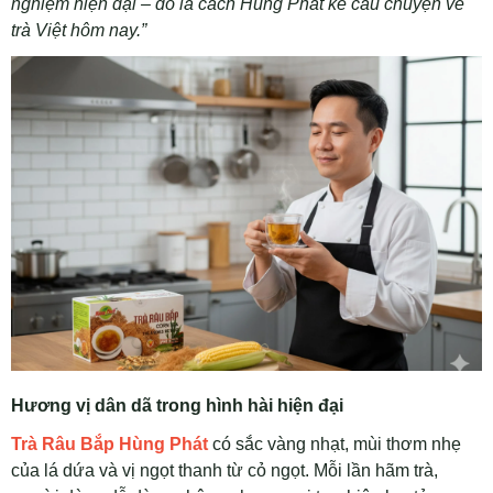
nghiệm hiện đại – đó là cách Hùng Phát kể câu chuyện về
trà Việt hôm nay.”
Hương vị dân dã trong hình hài hiện đại
Trà Râu Bắp Hùng Phát
có sắc vàng nhạt, mùi thơm nhẹ
của lá dứa và vị ngọt thanh từ cỏ ngọt. Mỗi lần hãm trà,