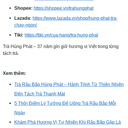
Shopee:
https://shopee.vn/trahungphat
Lazada:
https://www.lazada.vn/shop/hung-phat-tra-
chay-ngon/
Tiki:
https://tiki.vn/cua-hang/tra-hung-phat
Trà Hùng Phát – 37 năm gìn giữ hương vị Việt trong từng
tách trà.
Xem thêm:
Trà Râu Bắp Hùng Phát – Hành Trình Từ Thiên Nhiên
Đến Tách Trà Thanh Mát
5 Thời Điểm Lý Tưởng Để Uống Trà Râu Bắp Mỗi
Ngày
Khám Phá Hương Vị Tự Nhiên Khi Râu Bắp Gặp Lá