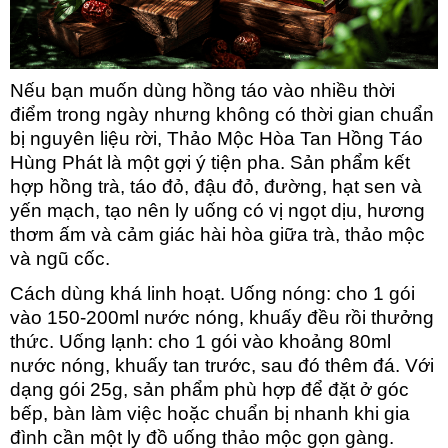
Nếu bạn muốn dùng hồng táo vào nhiều thời
điểm trong ngày nhưng không có thời g
ian chuẩn
bị nguyên liệu rời, Thảo Mộc Hòa Tan Hồng Táo
Hùng Phát là một gợi ý tiện pha. Sản phẩm kết
hợp hồng trà, táo đỏ, đậu đỏ, đường, hạt sen và
yến mạch, tạo nên ly uống có vị ngọt dịu, hương
thơm ấm và cảm giác hài hòa giữa trà, thảo mộc
và ngũ cốc.
Cách dùng khá linh hoạt. Uống nóng: cho 1 gói
vào 150-200ml
nước nóng, khuấy đều rồi thưởng
thức. Uống lạnh: cho 1 gói vào khoảng 80ml
nước nóng, khuấy tan trước, sau đó thêm đá. Với
dạng gói 25g, sản phẩm phù hợp để đặt ở góc
bếp, bàn làm việc hoặc chuẩn bị nhanh khi gia
đình cần một ly đồ uống thảo mộc gọn gàng.