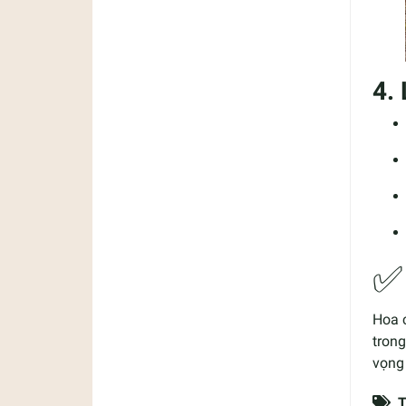
4.
Hoa c
tron
vọng 
T