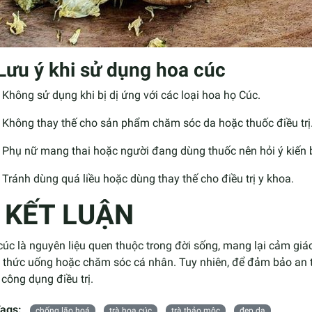
 Lưu ý khi sử dụng hoa cúc
Không sử dụng khi bị dị ứng với các loại hoa họ Cúc.
Không thay thế cho sản phẩm chăm sóc da hoặc thuốc điều trị
Phụ nữ mang thai hoặc người đang dùng thuốc nên hỏi ý kiến b
Tránh dùng quá liều hoặc dùng thay thế cho điều trị y khoa.
✅
KẾT LUẬN
úc là nguyên liệu quen thuộc trong đời sống, mang lại cảm gi
g thức uống hoặc chăm sóc cá nhân. Tuy nhiên, để đảm bảo an 
công dụng điều trị.
ags:
chống lão hoá
trà hoa cúc
trà thảo mộc
đẹp da