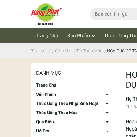
Trang Chủ
Sản Phẩm
Thức Uống The
Cẩm Nang Trà Thảo Mộc
Tin Tức
Trang chủ
/
Cẩm Nang Trà Thảo Mộc
/
HOA CÚC CÓ TÁ
HO
DANH MỤC
DỤ
Trang Chủ
Sản Phẩm
Hệ T
Thức Uống Theo Nhịp Sinh Hoạt
Thứ B
Thức Uống Theo Mùa
Hoa 
Quà Biếu
Ngoài
Hỗ Trợ
nhàng