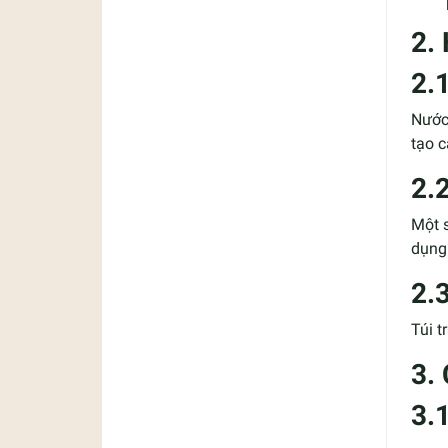
2.
2.
Nước
tạo c
2.
Một 
dụng 
2.
Túi 
3.
3.