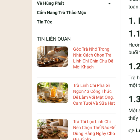
Về Hùng Phát
toàn.
Cẩm Nang Trà Thảo Mộc
1.
Tin Tức
1.1
TIN LIÊN QUAN
Hương
Góc Trà Nhỏ Trong
buổi 
Nhà: Cách Chọn Trà
Linh Chi Chỉn Chu Để
1.
Mời Khách
Trà h
một 
Trà Linh Chi Pha Gì
Ngon? 3 Công Thức
1.
Dễ Làm Với Mật Ong,
Cam Tươi Và Sữa Hạt
Một s
thấy 
Trà Túi Lọc Linh Chi
Nên Chọn Thế Nào Để
👉
L
Dùng Hằng Ngày Cho
Gia Đình?