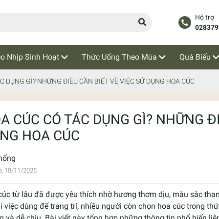
Hỗ trợ
028379
o Nhịp Sinh Hoạt
Thức Uống Theo Mùa
Quà Biếu
C DỤNG GÌ? NHỮNG ĐIỀU CẦN BIẾT VỀ VIỆC SỬ DỤNG HOA CÚC
A CÚC CÓ TÁC DỤNG GÌ? NHỮNG ĐI
NG HOA CÚC
hống
a, 18/11/2025
cúc từ lâu đã được yêu thích nhờ hương thơm dịu, màu sắc tha
 việc dùng để trang trí, nhiều người còn chọn hoa cúc trong 
 và dễ chịu. Bài viết này tổng hợp những thông tin phổ biến l