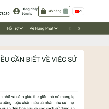
Đăng nhập
Giỏ hàng
0
VI
78230
Đăng ký
Hỗ Trợ
Về Hùng Phát
ỀU CẦN BIẾT VỀ VIỆC SỬ
nh nhã và cảm giác thư giãn mà nó mang lại.
thức uống hoặc chăm sóc cá nhân nhờ sự nhẹ
iên quan đến hoa cúc và các cách sử dụng an