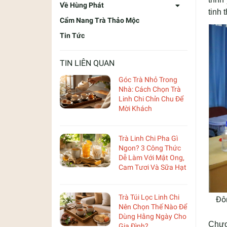
Về Hùng Phát
tinh 
Cẩm Nang Trà Thảo Mộc
Tin Tức
TIN LIÊN QUAN
Góc Trà Nhỏ Trong
Nhà: Cách Chọn Trà
Linh Chi Chỉn Chu Để
Mời Khách
Trà Linh Chi Pha Gì
Ngon? 3 Công Thức
Dễ Làm Với Mật Ong,
Cam Tươi Và Sữa Hạt
Trà Túi Lọc Linh Chi
Đô
Nên Chọn Thế Nào Để
Dùng Hằng Ngày Cho
Chươ
Gia Đình?