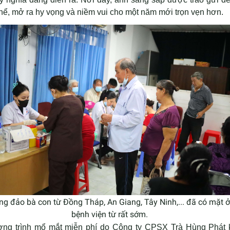
thể, mở ra hy vọng và niềm vui cho một năm mới trọn vẹn hơn.
ng đảo bà con từ Đồng Tháp, An Giang, Tây Ninh,... đã có mặt ở
bệnh viện từ rất sớm.
ng trình mổ mắt miễn phí do Công ty CPSX Trà Hùng Phát kế