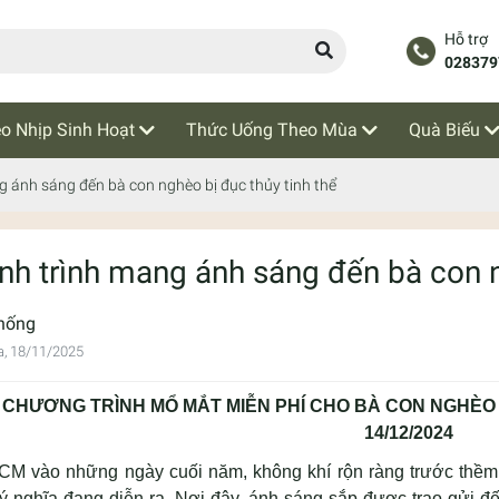
Hỗ trợ
028379
o Nhịp Sinh Hoạt
Thức Uống Theo Mùa
Quà Biếu
 ánh sáng đến bà con nghèo bị đục thủy tinh thể
nh trình mang ánh sáng đến bà con n
hống
a, 18/11/2025
CHƯƠNG TRÌNH MỔ MẮT MIỄN PHÍ CHO BÀ CON NGHÈO B
14/12/2024
CM vào những ngày cuối năm, không khí rộn ràng trước thề
h ý nghĩa đang diễn ra. Nơi đây, ánh sáng sắp được trao gửi