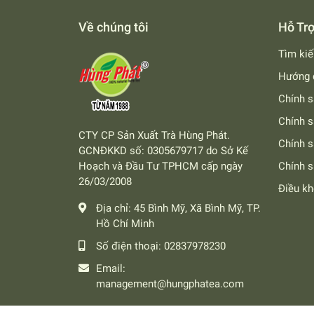
Về chúng tôi
Hỗ Tr
Tìm ki
Hướng 
Chính s
Chính s
CTY CP Sản Xuất Trà Hùng Phát.
Chính 
GCNĐKKD số: 0305679717 do Sở Kế
Hoạch và Đầu Tư TPHCM cấp ngày
Chính s
26/03/2008
Điều k
Địa chỉ:
45 Bình Mỹ, Xã Bình Mỹ, TP.
Hồ Chí Minh
Số điện thoại:
02837978230
Email:
management@hungphatea.com