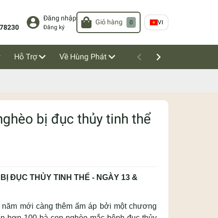
Đăng nhập
Giỏ hàng
0
VI
78230
Đăng ký
Hỗ Trợ
Về Hùng Phát
ghèo bị đục thủy tinh thể
Ị ĐỤC THỦY TINH THỂ - NGÀY 13 &
m năm mới càng thêm ấm áp bởi một chương
 đến hơn 100 bà con nghèo mắc bệnh đục thủy