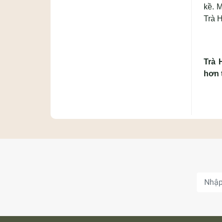
kề. 
Trà H
Trà 
hơn 