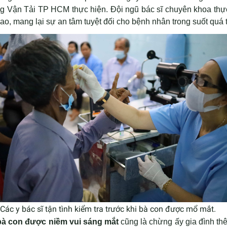
g Vận Tải TP HCM thực hiện. Đội ngũ bác sĩ chuyên khoa thực 
ao, mang lại sự an tâm tuyệt đối cho bệnh nhân trong suốt quá tr
Các y bác sĩ tận tình kiểm tra trước khi bà con được mổ mắt.
bà con được niềm vui sáng mắt
cũng là chừng ấy gia đình t