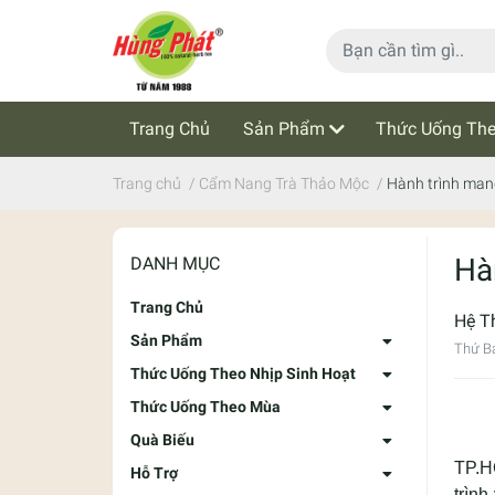
Trang Chủ
Sản Phẩm
Thức Uống The
Cẩm Nang Trà Thảo Mộc
Tin Tức
Trang chủ
/
Cẩm Nang Trà Thảo Mộc
/
Hành trình mang
Hà
DANH MỤC
Trang Chủ
Hệ T
Sản Phẩm
Thứ B
Thức Uống Theo Nhịp Sinh Hoạt
Thức Uống Theo Mùa
Quà Biếu
TP.H
Hỗ Trợ
trìn