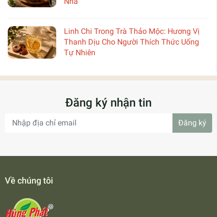
Nhà
Linh Chi Trong Trà Thảo Mộc: Hương Vị
Thanh Dịu Cho Người Thích Thức Uống
Tự Nhiên
Đăng ký nhận tin
Đăng ký
Về chúng tôi