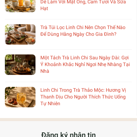
Dễ Làm Với Mật Ong, Cam Tươi Và Sữa
Hạt
Trà Túi Lọc Linh Chi Nên Chọn Thế Nào
Để Dùng Hằng Ngày Cho Gia Đình?
Một Tách Trà Linh Chi Sau Ngày Dài: Gợi
Ý Khoảnh Khắc Nghỉ Ngơi Nhẹ Nhàng Tại
Nhà
Linh Chi Trong Trà Thảo Mộc: Hương Vị
Thanh Dịu Cho Người Thích Thức Uống
Tự Nhiên
Đăng ký nhận tin