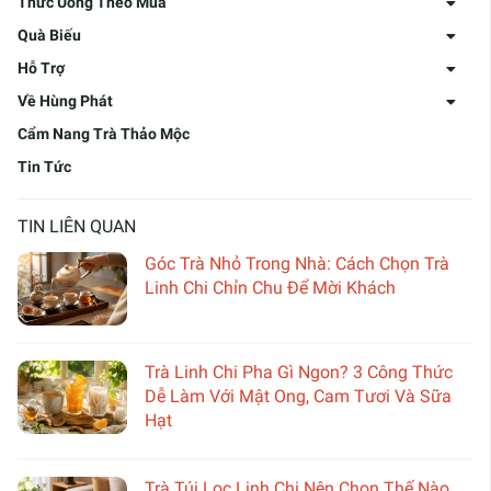
Thức Uống Theo Mùa
Quà Biếu
Hỗ Trợ
Về Hùng Phát
Cẩm Nang Trà Thảo Mộc
Tin Tức
TIN LIÊN QUAN
Góc Trà Nhỏ Trong Nhà: Cách Chọn Trà
Linh Chi Chỉn Chu Để Mời Khách
Trà Linh Chi Pha Gì Ngon? 3 Công Thức
Dễ Làm Với Mật Ong, Cam Tươi Và Sữa
Hạt
Trà Túi Lọc Linh Chi Nên Chọn Thế Nào