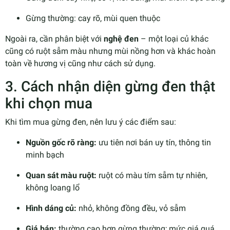
Gừng thường: cay rõ, mùi quen thuộc
Ngoài ra, cần phân biệt với
nghệ đen
– một loại củ khác
cũng có ruột sẫm màu nhưng mùi nồng hơn và khác hoàn
toàn về hương vị cũng như cách sử dụng.
3. Cách nhận diện gừng đen thật
khi chọn mua
Khi tìm mua gừng đen, nên lưu ý các điểm sau:
Nguồn gốc rõ ràng:
ưu tiên nơi bán uy tín, thông tin
minh bạch
Quan sát màu ruột:
ruột có màu tím sẫm tự nhiên,
không loang lổ
Hình dáng củ:
nhỏ, không đồng đều, vỏ sẫm
Giá bán:
thường cao hơn gừng thường; mức giá quá