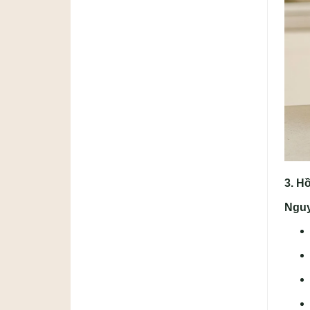
3. H
Nguy