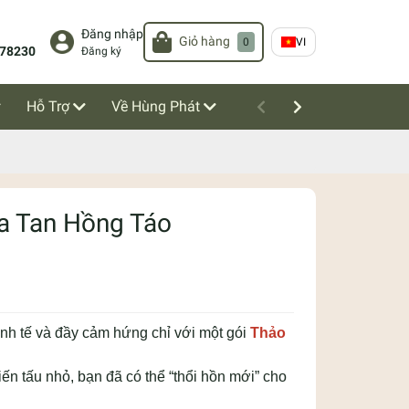
Đăng nhập
Giỏ hàng
0
VI
78230
Đăng ký
Hỗ Trợ
Về Hùng Phát
a Tan Hồng Táo
tinh tế và đầy cảm hứng chỉ với một gói
Thảo
ến tấu nhỏ, bạn đã có thể “thổi hồn mới” cho