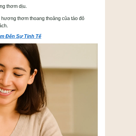
ơng thơm dịu.
 hương thơm thoang thoảng của táo đỏ
ách.
ạm Đến Sự Tinh Tế