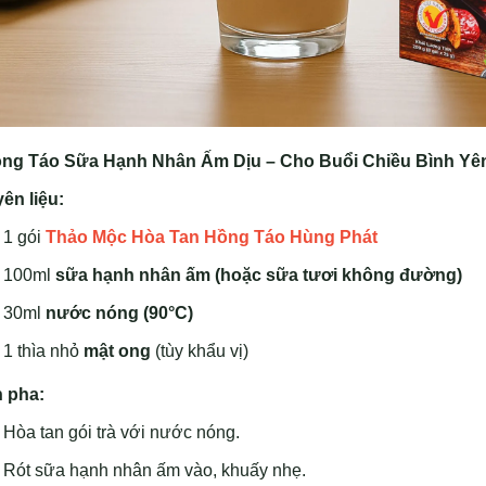
ồng Táo Sữa Hạnh Nhân Ấm Dịu – Cho Buổi Chiều Bình Yê
ên liệu:
1 gói
Thảo Mộc Hòa Tan Hồng Táo Hùng Phát
100ml
sữa hạnh nhân ấm (hoặc sữa tươi không đường)
30ml
nước nóng (90°C)
1 thìa nhỏ
mật ong
(tùy khẩu vị)
 pha:
Hòa tan gói trà với nước nóng.
Rót sữa hạnh nhân ấm vào, khuấy nhẹ.