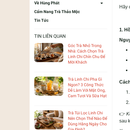
Về Hùng Phát
Hãy 
Cẩm Nang Trà Thảo Mộc
Tin Tức
1. H
TIN LIÊN QUAN
Nguy
Góc Trà Nhỏ Trong
Nhà: Cách Chọn Trà
Linh Chi Chỉn Chu Để
Mời Khách
Trà Linh Chi Pha Gì
Cách
Ngon? 3 Công Thức
Dễ Làm Với Mật Ong,
Cam Tươi Và Sữa Hạt
Trà Túi Lọc Linh Chi
👉
K
Nên Chọn Thế Nào Để
sau k
Dùng Hằng Ngày Cho
Gia Đình?