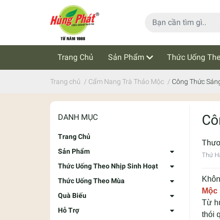
Trang Chủ
Sản Phẩm
Thức Uống The
Cẩm Nang Trà Thảo Mộc
Tin Tức
Trang chủ
/
Cẩm Nang Trà Thảo Mộc
/
Công Thức Sáng
Cô
DANH MỤC
Trang Chủ
Thư
Sản Phẩm
Thứ Ha
Thức Uống Theo Nhịp Sinh Hoạt
Không
Thức Uống Theo Mùa
Mộc 
Quà Biếu
Từ hư
Hỗ Trợ
thói 