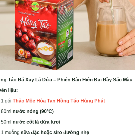
ồng Táo Đá Xay Lá Dứa – Phiên Bản Hiện Đại Đầy Sắc Màu
ên liệu:
1 gói
Thảo Mộc Hòa Tan Hồng Táo Hùng Phát
80ml
nước nóng (90°C)
50ml
nước cốt lá dứa tươi
1 muỗng
sữa đặc hoặc siro đường nhẹ