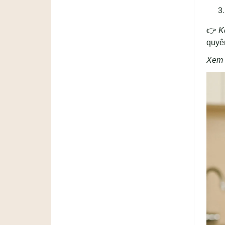
👉
K
quyệ
Xem 