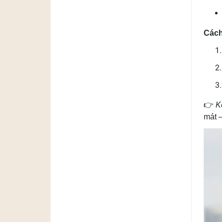
Cách
👉
K
mát 