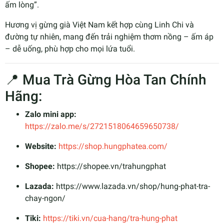
ấm lòng”.
Hương vị gừng già Việt Nam kết hợp cùng Linh Chi và
đường tự nhiên, mang đến trải nghiệm thơm nồng – ấm áp
– dễ uống, phù hợp cho mọi lứa tuổi.
📍 Mua Trà Gừng Hòa Tan Chính
Hãng:
Zalo mini app:
https://zalo.me/s/2721518064659650738/
Website:
https://shop.hungphatea.com/
Shopee:
https://shopee.vn/trahungphat
Lazada:
https://www.lazada.vn/shop/hung-phat-tra-
chay-ngon/
Tiki:
https://tiki.vn/cua-hang/tra-hung-phat