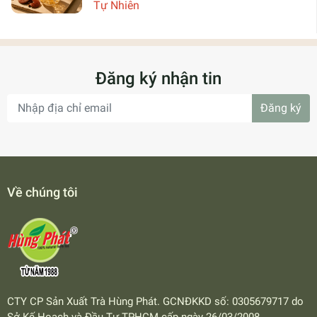
Tự Nhiên
Đăng ký nhận tin
Đăng ký
Về chúng tôi
CTY CP Sản Xuất Trà Hùng Phát. GCNĐKKD số: 0305679717 do
Sở Kế Hoạch và Đầu Tư TPHCM cấp ngày 26/03/2008