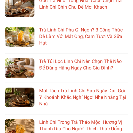
Góc Trà Nhỏ Trong Nhà: Cách Chọn Trà
Linh Chi Chỉn Chu Để Mời Khách
Trà Linh Chi Pha Gì Ngon? 3 Công Thức
Dễ Làm Với Mật Ong, Cam Tươi Và Sữa
Hạt
Trà Túi Lọc Linh Chi Nên Chọn Thế Nào
Để Dùng Hằng Ngày Cho Gia Đình?
Một Tách Trà Linh Chi Sau Ngày Dài: Gợi
Ý Khoảnh Khắc Nghỉ Ngơi Nhẹ Nhàng Tại
Nhà
Linh Chi Trong Trà Thảo Mộc: Hương Vị
Thanh Dịu Cho Người Thích Thức Uống