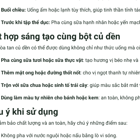
Buổi chiều:
Uống ấm hoặc lạnh tùy thích, giúp tinh thần tỉnh tá
Trước khi tập thể dục:
Pha cùng sữa hạnh nhân hoặc yến mạch 
t hợp sáng tạo cùng bột củ dền
hòa tan củ dền có thể được dùng không chỉ như thức uống mà cò
Pha cùng sữa tươi hoặc sữa thực vật
: tạo hương vị béo nhẹ và
Thêm mật ong hoặc đường thốt nốt
: cho vị ngọt thanh tự nhiên
Trộn với sữa chua hoặc sinh tố trái cây
: giúp màu sắc bắt mắt
Dùng làm màu tự nhiên cho bánh hoặc kem
: an toàn, không 
u ý khi sử dụng
ảm bảo chất lượng và an toàn, hãy chú ý những điểm sau:
Không pha với nước nguội hoặc nấu bằng lò vi sóng.