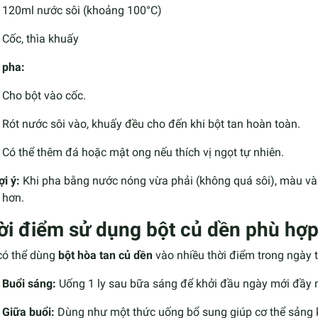
120ml nước sôi (khoảng 100°C)
Cốc, thìa khuấy
 pha:
Cho bột vào cốc.
Rót nước sôi vào, khuấy đều cho đến khi bột tan hoàn toàn.
Có thể thêm đá hoặc mật ong nếu thích vị ngọt tự nhiên.
ợi ý:
Khi pha bằng nước nóng vừa phải (không quá sôi), màu và 
 hơn.
ời điểm sử dụng bột củ dền phù hợ
có thể dùng
bột hòa tan củ dền
vào nhiều thời điểm trong ngày 
Buổi sáng:
Uống 1 ly sau bữa sáng để khởi đầu ngày mới đầy 
Giữa buổi:
Dùng như một thức uống bổ sung giúp cơ thể sảng 