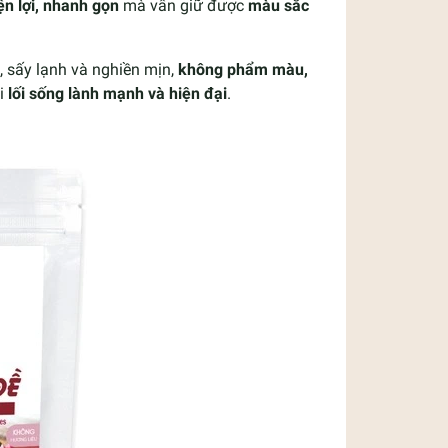
iện lợi, nhanh gọn
mà vẫn giữ được
màu sắc
, sấy lạnh và nghiền mịn,
không phẩm màu,
ổi
lối sống lành mạnh và hiện đại
.