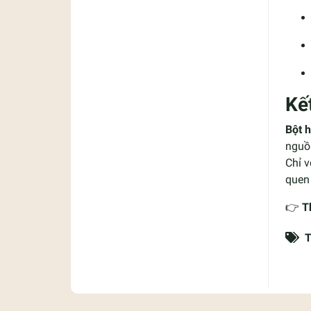
Kế
Bột 
nguồ
Chỉ v
quen 
👉
T
T