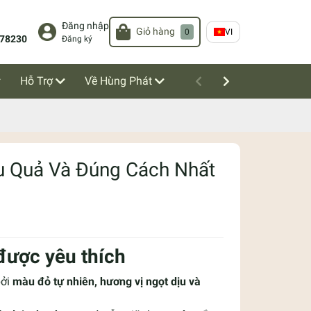
Đăng nhập
Giỏ hàng
0
VI
78230
Đăng ký
Hỗ Trợ
Về Hùng Phát
u Quả Và Đúng Cách Nhất
 được yêu thích
bởi
màu đỏ tự nhiên, hương vị ngọt dịu và