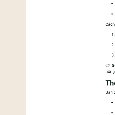
Cách
👉
G
uống
Th
Bạn 