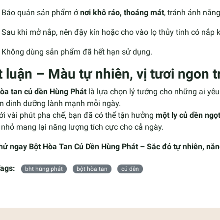
Bảo quản sản phẩm ở
nơi khô ráo, thoáng mát
, tránh ánh nắng 
Sau khi mở nắp, nên đậy kín hoặc cho vào lọ thủy tinh có nắp k
Không dùng sản phẩm đã hết hạn sử dụng.
t luận – Màu tự nhiên, vị tươi ngon t
hòa tan củ dền Hùng Phát
là lựa chọn lý tưởng cho những ai yê
n dinh dưỡng lành mạnh mỗi ngày.
ới vài phút pha chế, bạn đã có thể tận hưởng
một ly củ dền ngọt
nhỏ mang lại năng lượng tích cực cho cả ngày.
hử ngay Bột Hòa Tan Củ Dền Hùng Phát – Sắc đỏ tự nhiên, năn
ags:
bht hùng phát
bột hòa tan
củ dền