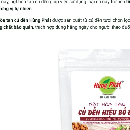
nay, bột hòa tan củ dền giúp việc sử dụng loại củ này trở nên
t
ơng vị tự nhiên
.
hòa tan củ dền Hùng Phát
được sản xuất từ củ dền tươi chọn lọc
g chất bảo quản
, thích hợp dùng hằng ngày cho người theo đu