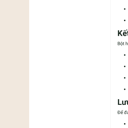
Kế
Bột 
Lư
Để đ