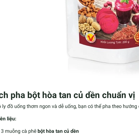
ch pha bột hòa tan củ dền chuẩn vị
ó ly đồ uống thơm ngon và dễ uống, bạn có thể pha theo hướng 
ên liệu:
3 muỗng cà phê
bột hòa tan củ dền