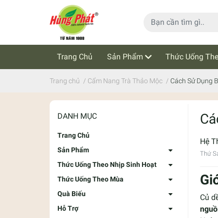
Trang Chủ
Sản Phẩm
Thức Uống The
Cẩm Nang Trà Thảo Mộc
Tin Tức
Trang chủ
/
Cẩm Nang Trà Thảo Mộc
/
Cách Sử Dụng B
Cá
DANH MỤC
Trang Chủ
Hệ T
Sản Phẩm
Thứ S
Thức Uống Theo Nhịp Sinh Hoạt
Gi
Thức Uống Theo Mùa
Quà Biếu
Củ dề
Hỗ Trợ
nguồ