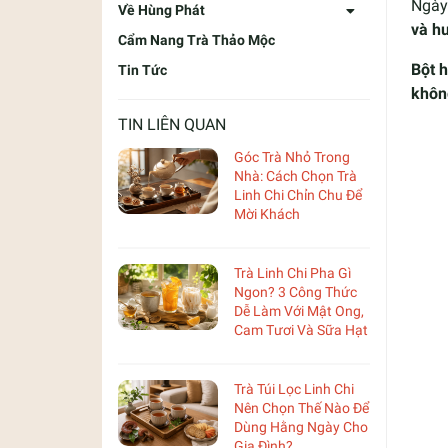
Ngày 
Về Hùng Phát
và hư
Cẩm Nang Trà Thảo Mộc
Bột 
Tin Tức
khôn
TIN LIÊN QUAN
Góc Trà Nhỏ Trong
Nhà: Cách Chọn Trà
Linh Chi Chỉn Chu Để
Mời Khách
Trà Linh Chi Pha Gì
Ngon? 3 Công Thức
Dễ Làm Với Mật Ong,
Cam Tươi Và Sữa Hạt
Trà Túi Lọc Linh Chi
Nên Chọn Thế Nào Để
Dùng Hằng Ngày Cho
Gia Đình?