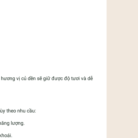
hương vị củ dền sẽ giữ được độ tươi và dễ
p
tùy theo nhu cầu:
năng lượng.
khoái.