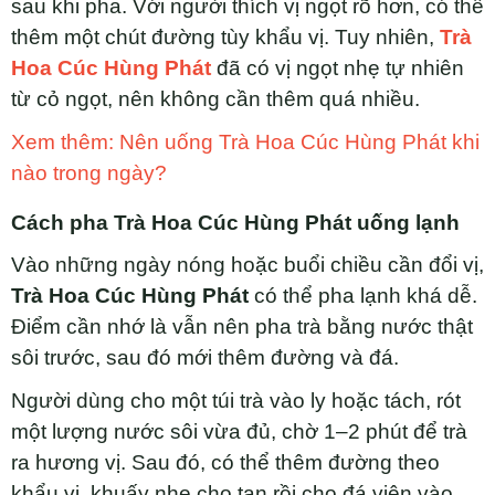
sau khi pha. Với người thích vị ngọt rõ hơn, có thể
thêm một chút đường tùy khẩu vị. Tuy nhiên,
Trà
Hoa Cúc Hùng Phát
đã có vị ngọt nhẹ tự nhiên
từ cỏ ngọt, nên không cần thêm quá nhiều.
Xem thêm: Nên uống Trà Hoa Cúc Hùng Phát khi
nào trong ngày?
Cách pha Trà Hoa Cúc Hùng Phát uống lạnh
Vào những ngày nóng hoặc buổi chiều cần đổi vị,
Trà Hoa Cúc Hùng Phát
có thể pha lạnh khá dễ.
Điểm cần nhớ là vẫn nên pha trà bằng nước thật
sôi trước, sau đó mới thêm đường và đá.
Người dùng cho một túi trà vào ly hoặc tách, rót
một lượng nước sôi vừa đủ, chờ 1–2 phút để trà
ra hương vị. Sau đó, có thể thêm đường theo
khẩu vị, khuấy nhẹ cho tan rồi cho đá viên vào.