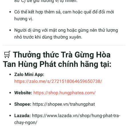
80°C) để giữ hương vị tự nhiên.
Có thể kết hợp thêm sả, cam hoặc quế để đổi mới
hương vị.
Người dị ứng với mật ong hoặc gừng nên thử lượng
nhỏ trước khi dùng thường xuyên.
🛒
Thưởng thức Trà Gừng Hòa
Tan Hùng Phát chính hãng tại:
Zalo Mini App:
https://zalo.me/s/2721518064659650738/
Website:
https://shop.hungphatea.com/
Shopee:
https://shopee.vn/trahungphat
Lazada:
https://www.lazada.vn/shop/hung-phat-tra-
chay-ngon/