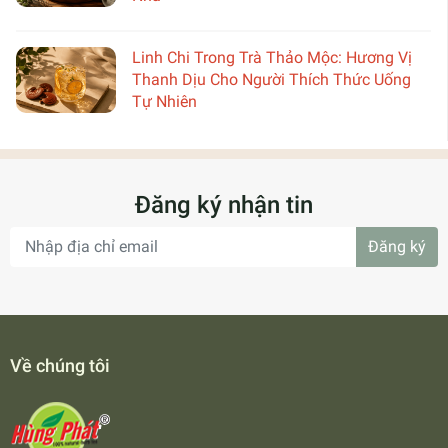
Linh Chi Trong Trà Thảo Mộc: Hương Vị
Thanh Dịu Cho Người Thích Thức Uống
Tự Nhiên
Đăng ký nhận tin
Đăng ký
Về chúng tôi