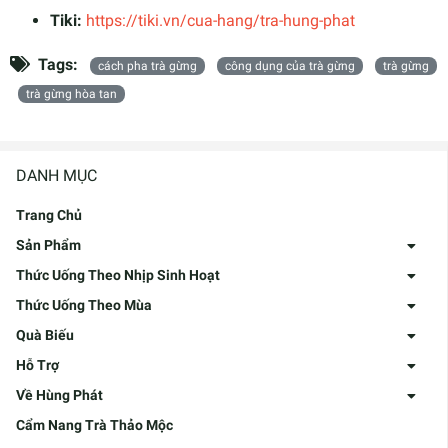
Tiki:
https://tiki.vn/cua-hang/tra-hung-phat
Tags:
cách pha trà gừng
công dụng của trà gừng
trà gừng
trà gừng hòa tan
DANH MỤC
Trang Chủ
Sản Phẩm
Thức Uống Theo Nhịp Sinh Hoạt
Thức Uống Theo Mùa
Quà Biếu
Hỗ Trợ
Về Hùng Phát
Cẩm Nang Trà Thảo Mộc