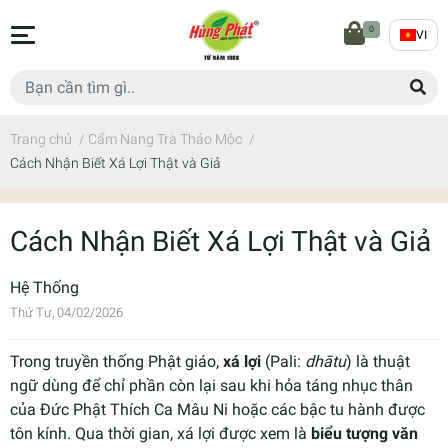
0
VI
Trang chủ
/
Cẩm Nang Trà Thảo Mộc
/
Cách Nhận Biết Xá Lợi Thật và Giả
Cách Nhận Biết Xá Lợi Thật và Giả
Hệ Thống
Thứ Tư, 04/02/2026
Trong truyền thống Phật giáo,
xá lợi
(Pali:
dhātu
) là thuật
ngữ dùng để chỉ phần còn lại sau khi hỏa táng nhục thân
của Đức Phật Thích Ca Mâu Ni hoặc các bậc tu hành được
tôn kính. Qua thời gian, xá lợi được xem là
biểu tượng văn