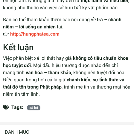
ổn nội tâm. Những giá trị này đến từ
thực hành và hiểu biết
,
không phụ thuộc vào việc sở hữu bất kỳ vật phẩm nào.
Bạn có thể tham khảo thêm các nội dung về
trà – chánh
niệm – lối sống an nhiên
tại:
👉
http://hungphatea.com
Kết luận
Việc phân biệt xá lợi thật hay giả
không có tiêu chuẩn khoa
học tuyệt đối
. Mọi dấu hiệu thường được nhắc đến chỉ
mang tính
văn hóa – tham khảo
, không nên tuyệt đối hóa.
Điều quan trọng hơn cả là giữ
chánh kiến, sự tỉnh thức và
thái độ tôn trọng Phật pháp
, tránh mê tín và thương mại hóa
niềm tin tâm linh.
Tags:
xá lợi
DANH MỤC