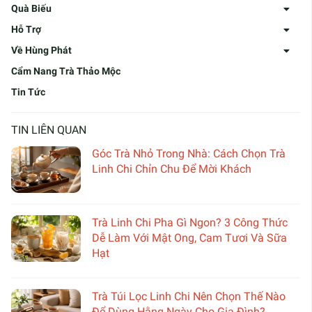
Quà Biếu
Hỗ Trợ
Về Hùng Phát
Cẩm Nang Trà Thảo Mộc
Tin Tức
TIN LIÊN QUAN
Góc Trà Nhỏ Trong Nhà: Cách Chọn Trà
Linh Chi Chỉn Chu Để Mời Khách
Trà Linh Chi Pha Gì Ngon? 3 Công Thức
Dễ Làm Với Mật Ong, Cam Tươi Và Sữa
Hạt
Trà Túi Lọc Linh Chi Nên Chọn Thế Nào
Để Dùng Hằng Ngày Cho Gia Đình?