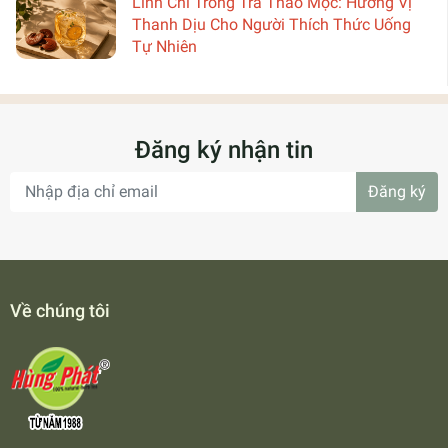
Linh Chi Trong Trà Thảo Mộc: Hương Vị
Thanh Dịu Cho Người Thích Thức Uống
Tự Nhiên
Đăng ký nhận tin
Đăng ký
Về chúng tôi