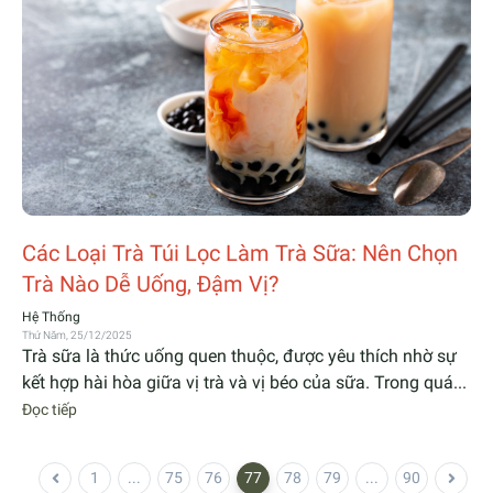
Các Loại Trà Túi Lọc Làm Trà Sữa: Nên Chọn
Trà Nào Dễ Uống, Đậm Vị?
Hệ Thống
Thứ Năm, 25/12/2025
Trà sữa là thức uống quen thuộc, được yêu thích nhờ sự
kết hợp hài hòa giữa vị trà và vị béo của sữa. Trong quá...
Đọc tiếp
1
...
75
76
77
78
79
...
90