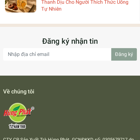
Thanh Dịu Cho Người Thích Thức Uống
Tự Nhiên
Đăng ký nhận tin
Đăng ký
Về chúng tôi
CTY CP Sản Xuất Trà Hùng Phát. GCNĐKKD số: 0305679717 do