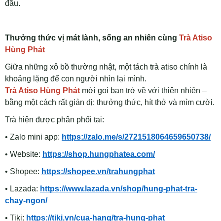
đầu.
Thưởng thức vị mát lành, sống an nhiên cùng
Trà Atiso
Hùng Phát
Giữa những xô bồ thường nhật, một tách trà atiso chính là
khoảng lặng để con người nhìn lại mình.
Trà Atiso Hùng Phát
mời gọi bạn trở về với thiên nhiên –
bằng một cách rất giản dị: thưởng thức, hít thở và mỉm cười.
Trà hiện được phân phối tại:
• Zalo mini app:
https://zalo.me/s/2721518064659650738/
• Website:
https://shop.hungphatea.com/
• Shopee:
https://shopee.vn/trahungphat
• Lazada:
https://www.lazada.vn/shop/hung-phat-tra-
chay-ngon/
• Tiki:
https://tiki.vn/cua-hang/tra-hung-phat