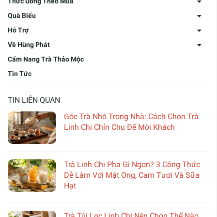
Thức Uống Theo Mùa
Quà Biếu
Hỗ Trợ
Về Hùng Phát
Cẩm Nang Trà Thảo Mộc
Tin Tức
TIN LIÊN QUAN
Góc Trà Nhỏ Trong Nhà: Cách Chọn Trà
Linh Chi Chỉn Chu Để Mời Khách
Trà Linh Chi Pha Gì Ngon? 3 Công Thức
Dễ Làm Với Mật Ong, Cam Tươi Và Sữa
Hạt
Trà Túi Lọc Linh Chi Nên Chọn Thế Nào