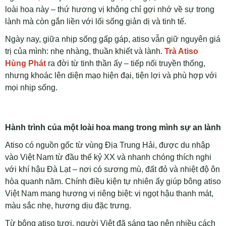
loài hoa này – thứ hương vị không chỉ gợi nhớ về sự trong
lành mà còn gắn liền với lối sống giản dị và tinh tế.
Ngày nay, giữa nhịp sống gấp gáp, atiso vẫn giữ nguyên giá
trị của mình: nhẹ nhàng, thuần khiết và lành.
Trà Atiso
Hùng Phát
ra đời từ tinh thần ấy – tiếp nối truyền thống,
nhưng khoác lên diện mạo hiện đại, tiện lợi và phù hợp với
mọi nhịp sống.
Hành trình của một loài hoa mang trong mình sự an lành
Atiso có nguồn gốc từ vùng Địa Trung Hải, được du nhập
vào Việt Nam từ đầu thế kỷ XX và nhanh chóng thích nghi
với khí hậu Đà Lạt – nơi có sương mù, đất đỏ và nhiệt độ ôn
hòa quanh năm. Chính điều kiện tự nhiên ấy giúp bông atiso
Việt Nam mang hương vị riêng biệt: vị ngọt hậu thanh mát,
màu sắc nhẹ, hương dịu đặc trưng.
Từ bông atiso tươi, người Việt đã sáng tạo nên nhiều cách