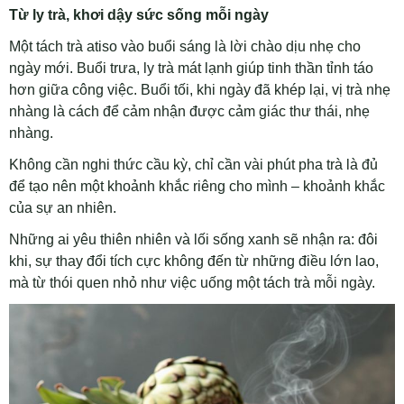
Từ ly trà, khơi dậy sức sống mỗi ngày
Một tách trà atiso vào buổi sáng là lời chào dịu nhẹ cho
ngày mới. Buổi trưa, ly trà mát lạnh giúp tinh thần tỉnh táo
hơn giữa công việc. Buổi tối, khi ngày đã khép lại, vị trà nhẹ
nhàng là cách để cảm nhận được cảm giác thư thái, nhẹ
nhàng.
Không cần nghi thức cầu kỳ, chỉ cần vài phút pha trà là đủ
để tạo nên một khoảnh khắc riêng cho mình – khoảnh khắc
của sự an nhiên.
Những ai yêu thiên nhiên và lối sống xanh sẽ nhận ra: đôi
khi, sự thay đổi tích cực không đến từ những điều lớn lao,
mà từ thói quen nhỏ như việc uống một tách trà mỗi ngày.