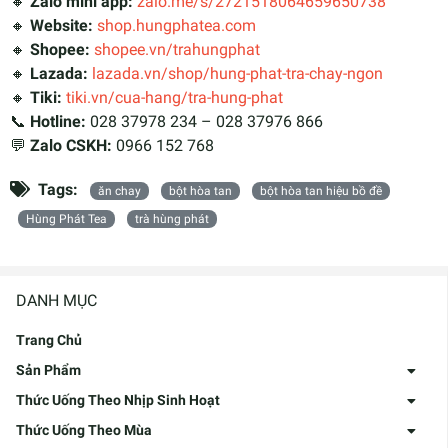
🔸
Zalo mini app:
zalo.me/s/2721518064659650738
🔸
Website:
shop.hungphatea.com
🔸
Shopee:
shopee.vn/trahungphat
🔸
Lazada:
lazada.vn/shop/hung-phat-tra-chay-ngon
🔸
Tiki:
tiki.vn/cua-hang/tra-hung-phat
📞
Hotline:
028 37978 234 – 028 37976 866
💬
Zalo CSKH:
0966 152 768
Tags:
ăn chay
bột hòa tan
bột hòa tan hiệu bồ đề
Hùng Phát Tea
trà hùng phát
DANH MỤC
Trang Chủ
Sản Phẩm
Thức Uống Theo Nhịp Sinh Hoạt
Thức Uống Theo Mùa