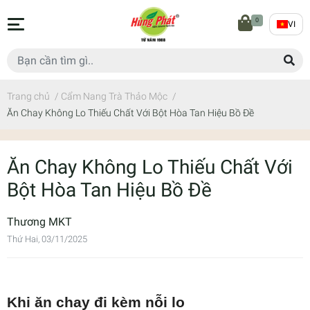
0
VI
Trang chủ
/
Cẩm Nang Trà Thảo Mộc
/
Ăn Chay Không Lo Thiếu Chất Với Bột Hòa Tan Hiệu Bồ Đề
Ăn Chay Không Lo Thiếu Chất Với
Bột Hòa Tan Hiệu Bồ Đề
Thương MKT
Thứ Hai, 03/11/2025
Khi ăn chay đi kèm nỗi lo