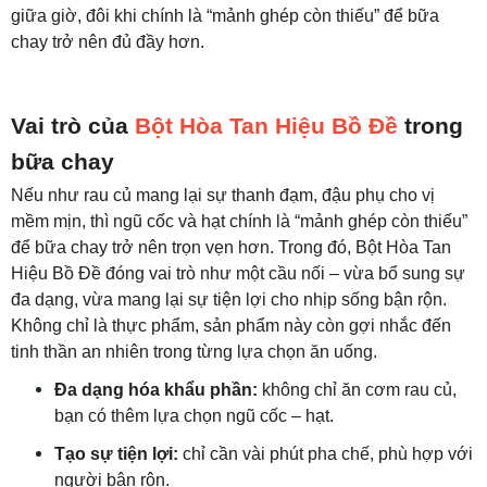
giữa giờ, đôi khi chính là “mảnh ghép còn thiếu” để bữa
chay trở nên đủ đầy hơn.
Vai trò của
Bột Hòa Tan Hiệu Bồ Đề
trong
bữa chay
Nếu như rau củ mang lại sự thanh đạm, đậu phụ cho vị
mềm mịn, thì ngũ cốc và hạt chính là “mảnh ghép còn thiếu”
để bữa chay trở nên trọn vẹn hơn. Trong đó, Bột Hòa Tan
Hiệu Bồ Đề đóng vai trò như một cầu nối – vừa bổ sung sự
đa dạng, vừa mang lại sự tiện lợi cho nhịp sống bận rộn.
Không chỉ là thực phẩm, sản phẩm này còn gợi nhắc đến
tinh thần an nhiên trong từng lựa chọn ăn uống.
Đa dạng hóa khẩu phần:
không chỉ ăn cơm rau củ,
bạn có thêm lựa chọn ngũ cốc – hạt.
Tạo sự tiện lợi:
chỉ cần vài phút pha chế, phù hợp với
người bận rộn.