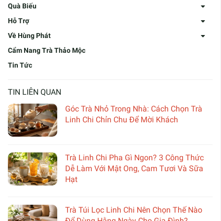
Quà Biếu
Hỗ Trợ
Về Hùng Phát
Cẩm Nang Trà Thảo Mộc
Tin Tức
TIN LIÊN QUAN
Góc Trà Nhỏ Trong Nhà: Cách Chọn Trà
Linh Chi Chỉn Chu Để Mời Khách
Trà Linh Chi Pha Gì Ngon? 3 Công Thức
Dễ Làm Với Mật Ong, Cam Tươi Và Sữa
Hạt
Trà Túi Lọc Linh Chi Nên Chọn Thế Nào
Để Dùng Hằng Ngày Cho Gia Đình?