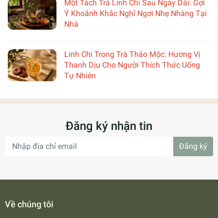
Một Tách Trà Linh Chi Sau Ngày Dài: Gợi
Ý Khoảnh Khắc Nghỉ Ngơi Nhẹ Nhàng Tại
Nhà
Linh Chi Trong Trà Thảo Mộc: Hương Vị
Thanh Dịu Cho Người Thích Thức Uống
Tự Nhiên
Đăng ký nhận tin
Đăng ký
Về chúng tôi