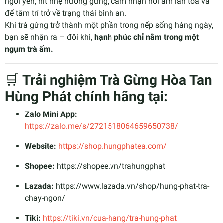
ngồi yên, hít nhẹ hương gừng, cảm nhận hơi ấm lan tỏa và
để tâm trí trở về trạng thái bình an.
Khi trà gừng trở thành một phần trong nếp sống hàng ngày,
bạn sẽ nhận ra – đôi khi,
hạnh phúc chỉ nằm trong một
ngụm trà ấm.
🛒
Trải nghiệm Trà Gừng Hòa Tan
Hùng Phát chính hãng tại:
Zalo Mini App:
https://zalo.me/s/2721518064659650738/
Website:
https://shop.hungphatea.com/
Shopee:
https://shopee.vn/trahungphat
Lazada:
https://www.lazada.vn/shop/hung-phat-tra-
chay-ngon/
Tiki:
https://tiki.vn/cua-hang/tra-hung-phat