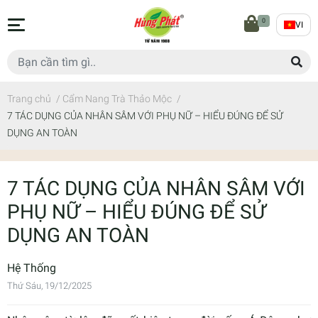
0
VI
Trang chủ
/
Cẩm Nang Trà Thảo Mộc
/
7 TÁC DỤNG CỦA NHÂN SÂM VỚI PHỤ NỮ – HIỂU ĐÚNG ĐỂ SỬ
DỤNG AN TOÀN
7 TÁC DỤNG CỦA NHÂN SÂM VỚI
PHỤ NỮ – HIỂU ĐÚNG ĐỂ SỬ
DỤNG AN TOÀN
Hệ Thống
Thứ Sáu, 19/12/2025