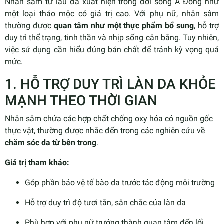
Nhân sâm từ lâu đã xuất hiện trong đời sống Á Đông như
một loại thảo mộc có giá trị cao. Với phụ nữ, nhân sâm
thường được
quan tâm như một thực phẩm bổ sung
, hỗ trợ
duy trì thể trạng, tinh thần và nhịp sống cân bằng. Tuy nhiên,
việc sử dụng cần hiểu đúng bản chất để tránh kỳ vọng quá
mức.
1. HỖ TRỢ DUY TRÌ LÀN DA KHỎE
MẠNH THEO THỜI GIAN
Nhân sâm chứa các hợp chất chống oxy hóa có nguồn gốc
thực vật, thường được nhắc đến trong các nghiên cứu về
chăm sóc da từ bên trong
.
Giá trị tham khảo:
Góp phần bảo vệ tế bào da trước tác động môi trường
Hỗ trợ duy trì độ tươi tắn, săn chắc của làn da
Phù hợp với phụ nữ trưởng thành quan tâm đến lối