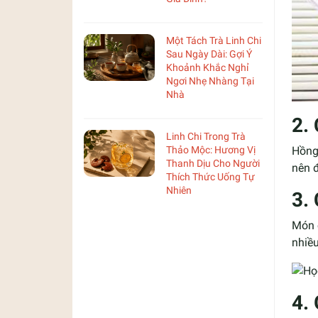
Một Tách Trà Linh Chi
Sau Ngày Dài: Gợi Ý
Khoảnh Khắc Nghỉ
Ngơi Nhẹ Nhàng Tại
Nhà
2.
Linh Chi Trong Trà
Thảo Mộc: Hương Vị
Hồng 
Thanh Dịu Cho Người
nên 
Thích Thức Uống Tự
Nhiên
3.
Món c
nhiều
4.