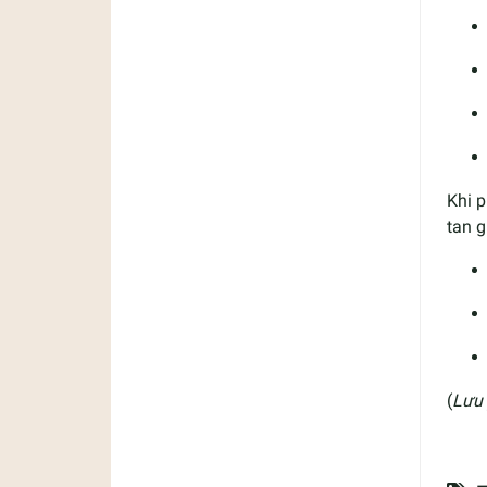
Khi 
tan g
(
Lưu 