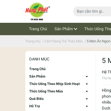
Trang Chủ
Sản Phẩm
Thức Uống The
Cẩm Nang Trà Thảo Mộc
Tin Tức
Trang chủ
/
Cẩm Nang Trà Thảo Mộc
/
5 Món Ăn Ngon
5 
DANH MỤC
Trang Chủ
Hệ T
Sản Phẩm
Thứ N
Thức Uống Theo Nhịp Sinh Hoạt
Hồng
Thức Uống Theo Mùa
phon
Quà Biếu
nhiều
Hỗ Trợ
Dưới 