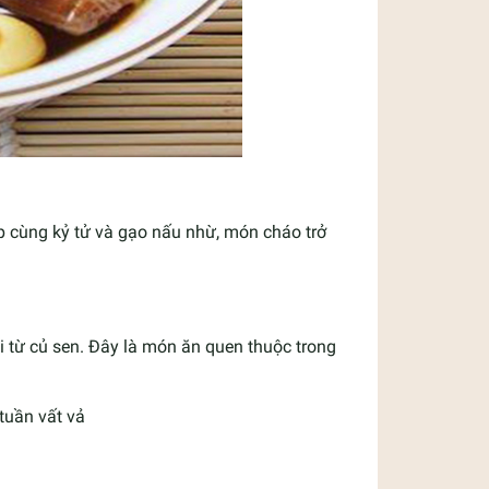
p cùng kỷ tử và gạo nấu nhừ, món cháo trở
 từ củ sen. Đây là món ăn quen thuộc trong