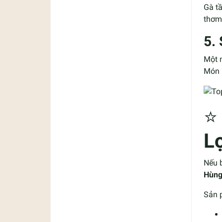
Gà tầ
thơm
5.
Một m
Món n
L
Nếu b
Hùng
Sản 