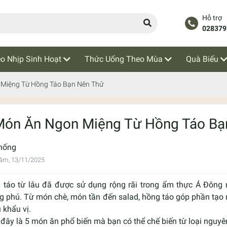
Hỗ trợ
028379
o Nhịp Sinh Hoạt
Thức Uống Theo Mùa
Quà Biếu
 Miệng Từ Hồng Táo Bạn Nên Thử
Món Ăn Ngon Miệng Từ Hồng Táo Bạ
hống
ăm, 13/11/2025
 táo từ lâu đã được sử dụng rộng rãi trong ẩm thực Á Đông n
g phú. Từ món chè, món tần đến salad, hồng táo góp phần tạo 
 khẩu vị.
đây là 5 món ăn phổ biến mà bạn có thể chế biến từ loại nguyên