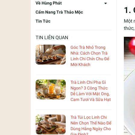
Về Hùng Phát
1.
Cẩm Nang Trà Thảo Mộc
Một m
Tin Tức
thức,
TIN LIÊN QUAN
Góc Trà Nhỏ Trong
Nhà: Cách Chọn Trà
Linh Chi Chỉn Chu Để
Mời Khách
Trà Linh Chi Pha Gì
Ngon? 3 Công Thức
Dễ Làm Với Mật Ong,
Cam Tươi Và Sữa Hạt
Trà Túi Lọc Linh Chi
Nên Chọn Thế Nào Để
Dùng Hằng Ngày Cho
Gia Đình?