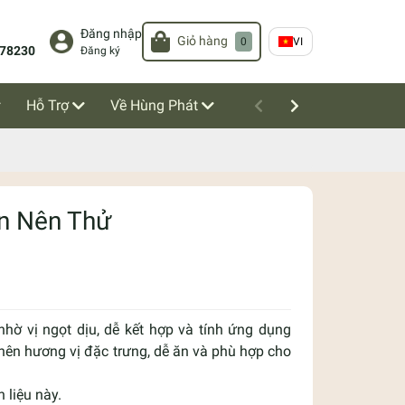
Đăng nhập
Giỏ hàng
0
VI
78230
Đăng ký
Hỗ Trợ
Về Hùng Phát
n Nên Thử
hờ vị ngọt dịu, dễ kết hợp và tính ứng dụng
nên hương vị đặc trưng, dễ ăn và phù hợp cho
 liệu này.