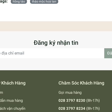
ags:
hồng táo
thảo mộc hoà tan
Đăng ký nhận tin
Đă
ợ Khách Hàng
Chăm Sóc Khách Hàng
ếm
Gọi mua hàng
dẫn mua hàng
028 3797 8230
(8h-17h)
ách vận chuyển
028 3797 8234
(8h-17h)