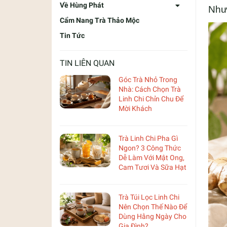
Về Hùng Phát
Nhưn
Cẩm Nang Trà Thảo Mộc
Tin Tức
TIN LIÊN QUAN
Góc Trà Nhỏ Trong
Nhà: Cách Chọn Trà
Linh Chi Chỉn Chu Để
Mời Khách
Trà Linh Chi Pha Gì
Ngon? 3 Công Thức
Dễ Làm Với Mật Ong,
Cam Tươi Và Sữa Hạt
Trà Túi Lọc Linh Chi
Nên Chọn Thế Nào Để
Dùng Hằng Ngày Cho
Gia Đình?