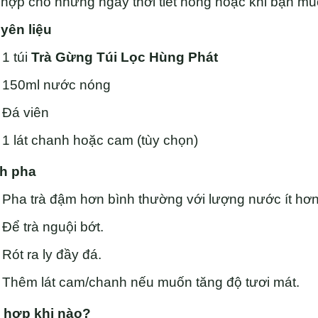
hợp cho những ngày thời tiết nóng hoặc khi bạn muố
yên liệu
1 túi
Trà Gừng Túi Lọc Hùng Phát
150ml nước nóng
Đá viên
1 lát chanh hoặc cam (tùy chọn)
h pha
Pha trà đậm hơn bình thường với lượng nước ít hơn
Để trà nguội bớt.
Rót ra ly đầy đá.
Thêm lát cam/chanh nếu muốn tăng độ tươi mát.
 hợp khi nào?