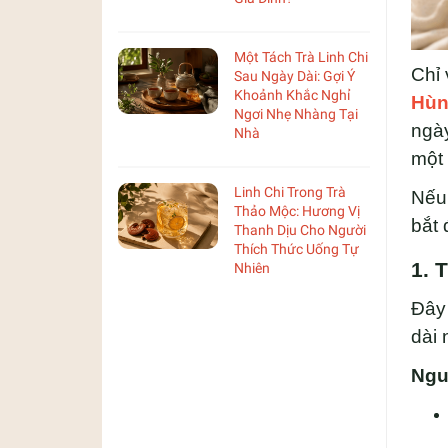
Một Tách Trà Linh Chi
Chỉ 
Sau Ngày Dài: Gợi Ý
Khoảnh Khắc Nghỉ
Hùn
Ngơi Nhẹ Nhàng Tại
ngày
Nhà
một 
Linh Chi Trong Trà
Nếu 
Thảo Mộc: Hương Vị
bắt 
Thanh Dịu Cho Người
Thích Thức Uống Tự
1. 
Nhiên
Đây 
dài 
Ngu