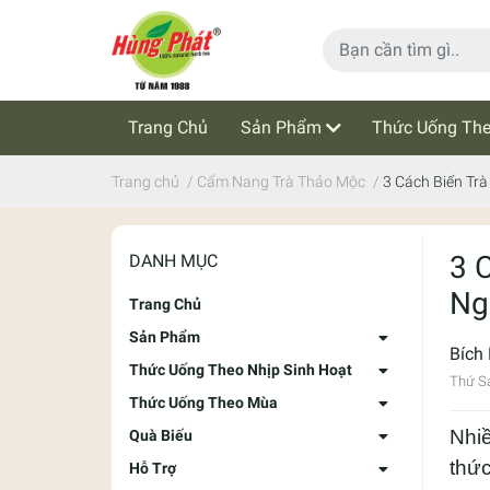
Trang Chủ
Sản Phẩm
Thức Uống The
Cẩm Nang Trà Thảo Mộc
Tin Tức
Trang chủ
/
Cẩm Nang Trà Thảo Mộc
/
3 Cách Biến Tr
3 
DANH MỤC
Ng
Trang Chủ
Sản Phẩm
Bích
Thức Uống Theo Nhịp Sinh Hoạt
Thứ S
Thức Uống Theo Mùa
Nhiề
Quà Biếu
thức
Hỗ Trợ