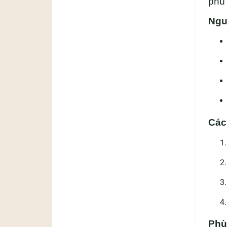
phù 
Ngu
Các
Phù