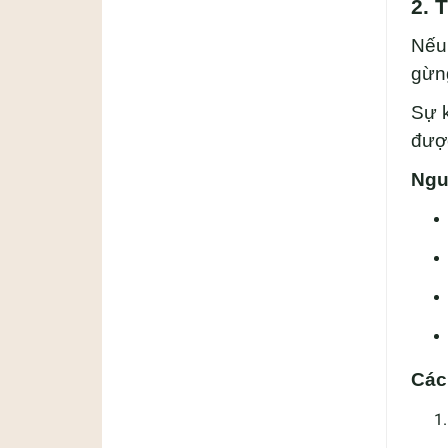
2. 
Nếu 
gừng
Sự k
được
Ngu
Các