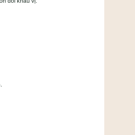
n đổi khẩu vị.
.