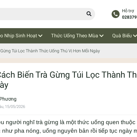
Hỗ trợ
028379
o Nhịp Sinh Hoạt
Thức Uống Theo Mùa
Quà Biếu
à Gừng Túi Lọc Thành Thức Uống Thú Vị Hơn Mỗi Ngày
Cách Biến Trà Gừng Túi Lọc Thành T
ày
 Phương
áu, 15/05/2026
u người nghĩ trà gừng là một thức uống quen thuộc
 như pha nóng, uống nguyên bản rồi tiếp tục ngày m