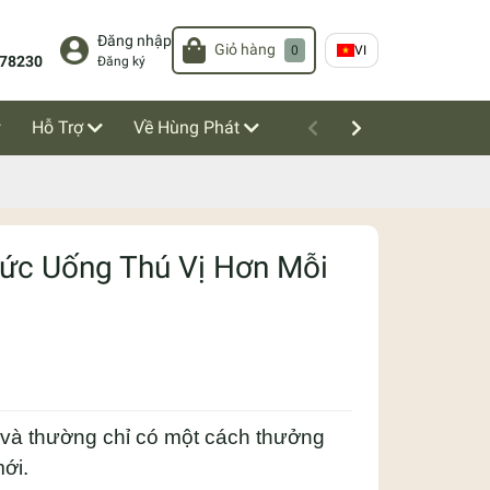
Đăng nhập
Giỏ hàng
0
VI
78230
Đăng ký
Hỗ Trợ
Về Hùng Phát
hức Uống Thú Vị Hơn Mỗi
 và thường chỉ có một cách thưởng
ới.