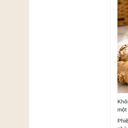
Khôn
một 
Phi