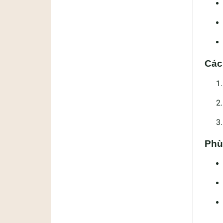
Các
Phù