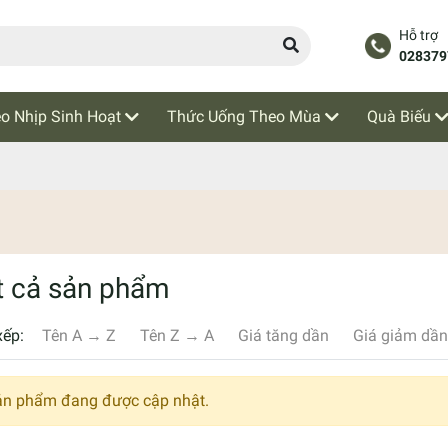
Hỗ trợ
028379
o Nhịp Sinh Hoạt
Thức Uống Theo Mùa
Quà Biếu
t cả sản phẩm
xếp:
Tên A → Z
Tên Z → A
Giá tăng dần
Giá giảm dần
ản phẩm đang được cập nhật.