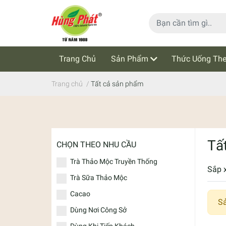
Trang Chủ
Sản Phẩm
Thức Uống The
Cẩm Nang Trà Thảo Mộc
Tin Tức
Trang chủ
/
Tất cả sản phẩm
Tấ
CHỌN THEO NHU CẦU
Trà Thảo Mộc Truyền Thống
Sắp 
Trà Sữa Thảo Mộc
Cacao
S
Dùng Nơi Công Sở
Dùng Khi Tiếp Khách